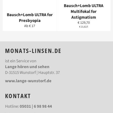
Bausch+Lomb ULTRA
Multifokal for
Bausch+Lomb ULTRA for
Astigmatism
Presbyopia
Normaler
€ 129,70
Ab € 17
Preis
Einzelpreis
pro
€ 21,62
/
l
MONATS-LINSEN.DE
ist ein Service von
Lange hören und sehen
D-31515 Wunstorf | Hauptstr. 37
www.lange-wunstorf.de
KONTAKT
Hotline:
05031 | 6 98 98 44